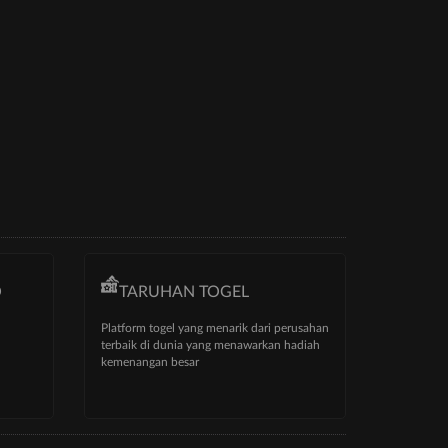
O
TARUHAN TOGEL
Platform togel yang menarik dari perusahan
terbaik di dunia yang menawarkan hadiah
kemenangan besar