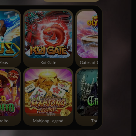
 Zeus
Koi Gate
Gates of Olympus Roulette
ndito
Mahjong Legend
The Crypt