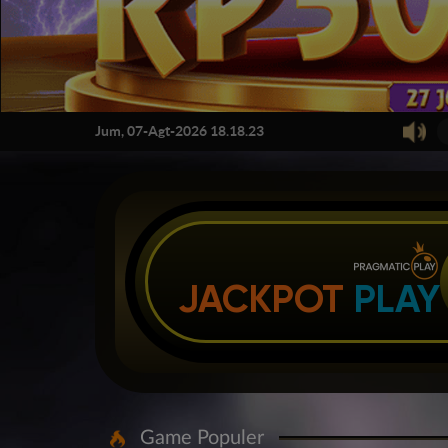
Jum, 07-Agt-2026 18.18.23
Q9 pada 07-Agt-2026 dari 13.45.26 sampai 22.00.00. Selama waktu ini, CQ9 permai
JACKPOT
PLAY
Game Populer