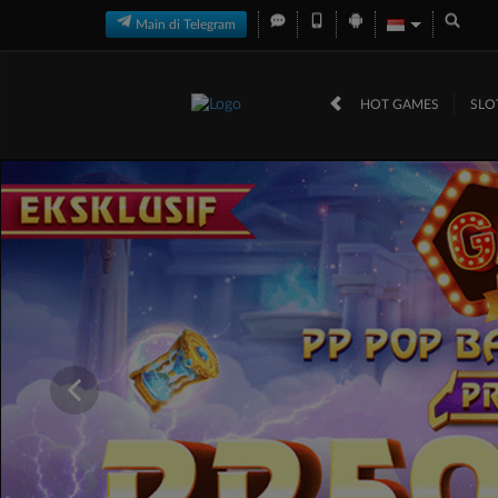
Main di Telegram
HOT GAMES
SLO