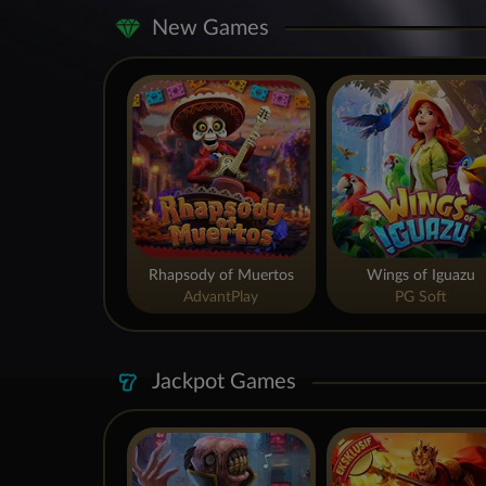
New Games
Rhapsody of Muertos
Wings of Iguazu
AdvantPlay
PG Soft
Jackpot Games