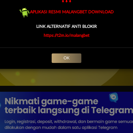
⬇⬇⬇
APLIKASI RESMI MALANGBET DOWNLOAD
LINK ALTERNATIF ANTI BLOKIR
https://t2m.io/malangbet
OK